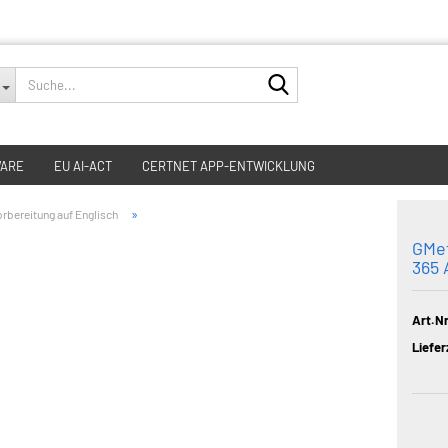
Suche...
WARE
EU AI-ACT
CERTNET APP-ENTWICKLUNG
»
rbereitung auf Englisch
GMet
365 
Art.Nr
Liefer