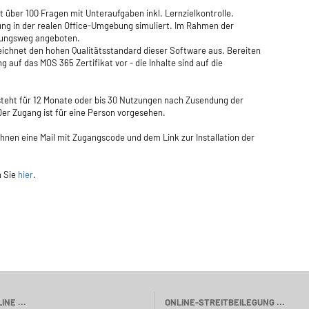
 über 100 Fragen mit Unteraufgaben inkl. Lernzielkontrolle.
üfung in der realen Office-Umgebung simuliert. Im Rahmen der
ösungsweg angeboten.
zeichnet den hohen Qualitätsstandard dieser Software aus. Bereiten
g auf das MOS 365 Zertifikat vor - die Inhalte sind auf die
steht für 12 Monate oder bis 30 Nutzungen nach Zusendung der
Der Zugang ist für eine Person vorgesehen.
nen eine Mail mit Zugangscode und dem Link zur Installation der
n Sie
hier
.
INE ...
ONLINE-STREITBEILEGUNG ...