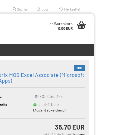
Suchen
Login
Merkzettel
Ihr Warenkorb
0,00 EUR
TOP
rix MOS Excel Associate (Microsoft
Apps)
.:
GM EXL Core 365
zeit:
ca. 3-4 Tage
(Ausland abweichend)
35,70 EUR
inkl. 19% MwSt. zzgl.
Versand