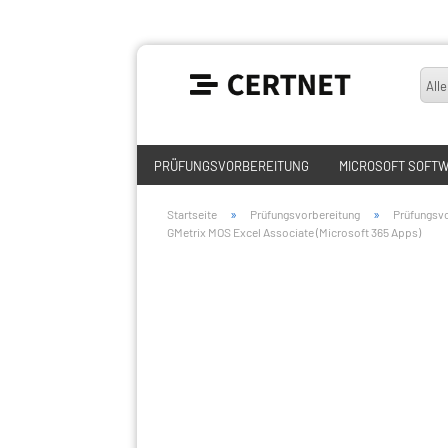
Alle
PRÜFUNGSVORBEREITUNG
MICROSOFT SOFT
»
»
Startseite
Prüfungsvorbereitung
Prüfungsvo
GMetrix MOS Excel Associate (Microsoft 365 Apps)