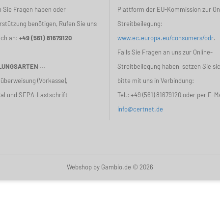
 Sie Fragen haben oder
Plattform der EU-Kommission zur On
rstützung benötigen, Rufen Sie uns
Streitbeilegung:
ach an:
+49 (561) 81679120
www.ec.europa.eu/consumers/odr
.
Falls Sie Fragen an uns zur Online-
UNGSARTEN ...
Streitbeilegung haben, setzen Sie si
überweisung (Vorkasse),
bitte mit uns in Verbindung:
al und SEPA-Lastschrift
Tel.:
+49 (561) 81679120
oder per E-Ma
info@certnet.de
Webshop
by Gambio.de © 2026