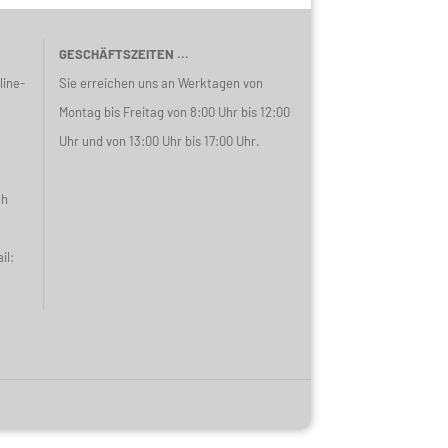
GESCHÄFTSZEITEN ...
line-
Sie erreichen uns an Werktagen von
Montag bis Freitag von 8:00 Uhr bis 12:00
Uhr und von 13:00 Uhr bis 17:00 Uhr.
ch
il: