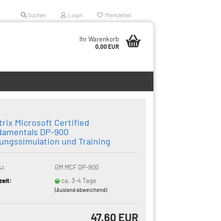
Suchen
Login
Merkzettel
Ihr Warenkorb
0,00 EUR
rix Microsoft Certified
damentals DP-900
ungssimulation und Training
.:
GM MCF DP-900
zeit:
ca. 3-4 Tage
(Ausland abweichend)
47,60 EUR