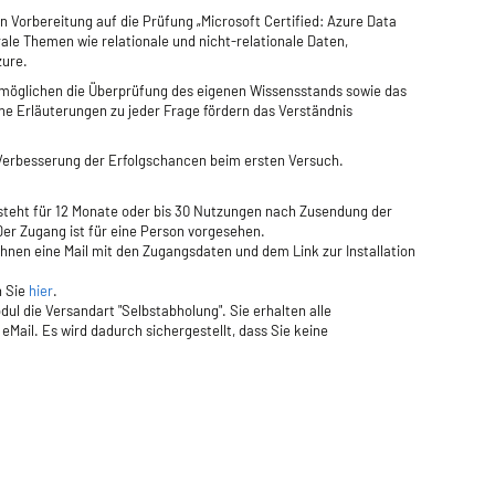
n Vorbereitung auf die Prüfung „Microsoft Certified: Azure Data
le Themen wie relationale und nicht-relationale Daten,
zure.
rmöglichen die Überprüfung des eigenen Wissensstands sowie das
he Erläuterungen zu jeder Frage fördern das Verständnis
 Verbesserung der Erfolgschancen beim ersten Versuch.
steht für 12 Monate oder bis 30 Nutzungen nach Zusendung der
Der Zugang ist für eine Person vorgesehen.
nen eine Mail mit den Zugangsdaten und dem Link zur Installation
n Sie
hier
.
ul die Versandart "Selbstabholung". Sie erhalten alle
ail. Es wird dadurch sichergestellt, dass Sie keine