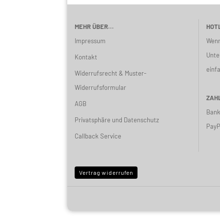
MEHR ÜBER...
HOTL
Impressum
Wenn
Unte
Kontakt
einf
Widerrufsrecht & Muster-
Widerrufsformular
ZAHL
AGB
Bank
Privatsphäre und Datenschutz
PayP
Callback Service
Vertrag widerrufen