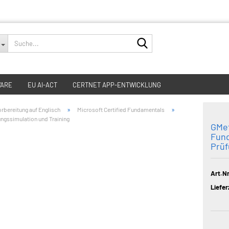
Suche...
WARE
EU AI-ACT
CERTNET APP-ENTWICKLUNG
»
»
rbereitung auf Englisch
Microsoft Certified Fundamentals
ngssimulation und Training
GMet
Fun
Prüf
Art.Nr
Liefer