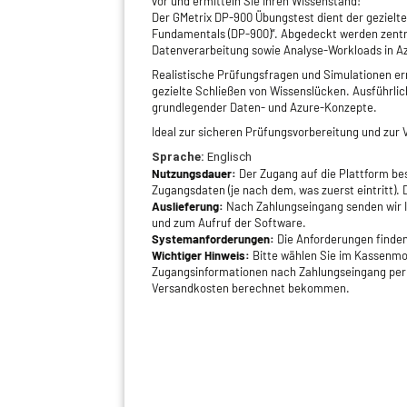
vor und ermitteln Sie Ihren Wissenstand!
Der GMetrix DP-900 Übungstest dient der gezielte
Fundamentals (DP-900)“. Abgedeckt werden zentra
Datenverarbeitung sowie Analyse-Workloads in A
Realistische Prüfungsfragen und Simulationen e
gezielte Schließen von Wissenslücken. Ausführlic
grundlegender Daten- und Azure-Konzepte.
Ideal zur sicheren Prüfungsvorbereitung und zur
Sprache:
Englisch
Nutzungsdauer:
Der Zugang auf die Plattform be
Zugangsdaten (je nach dem, was zuerst eintritt). 
Auslieferung:
Nach Zahlungseingang senden wir Ih
und zum Aufruf der Software.
Systemanforderungen:
Die Anforderungen finde
Wichtiger Hinweis:
Bitte wählen Sie im Kassenmod
Zugangsinformationen nach Zahlungseingang per eM
Versandkosten berechnet bekommen.