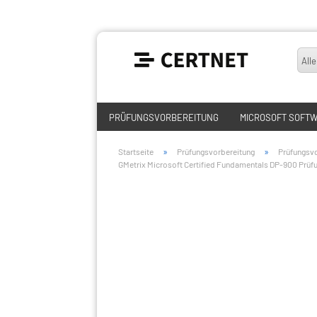
Alle
PRÜFUNGSVORBEREITUNG
MICROSOFT SOFT
»
»
Startseite
Prüfungsvorbereitung
Prüfungsvo
GMetrix Microsoft Certified Fundamentals DP-900 Prüfu