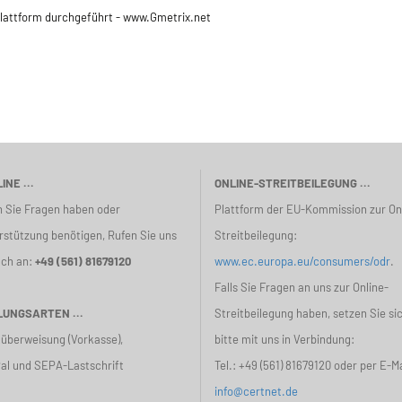
Plattform durchgeführt - www.Gmetrix.net
INE ...
ONLINE-STREITBEILEGUNG ...
 Sie Fragen haben oder
Plattform der EU-Kommission zur On
rstützung benötigen, Rufen Sie uns
Streitbeilegung:
ach an:
+49 (561) 81679120
www.ec.europa.eu/consumers/odr
.
Falls Sie Fragen an uns zur Online-
UNGSARTEN ...
Streitbeilegung haben, setzen Sie si
überweisung (Vorkasse),
bitte mit uns in Verbindung:
al und SEPA-Lastschrift
Tel.:
+49 (561) 81679120
oder per E-Ma
info@certnet.de