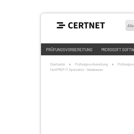
Alle
PRÜFUNGSVORBEREITUNG
MICROSOFT SOFT
»
»
Startseite
Prüfungsvorbereitung
Prüfungsvo
CertPREP IT Specialist - Databases