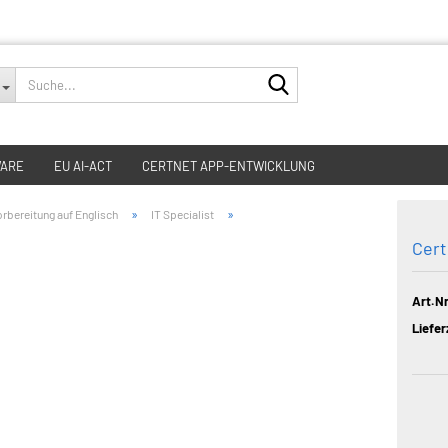
Suche...
WARE
EU AI-ACT
CERTNET APP-ENTWICKLUNG
»
»
rbereitung auf Englisch
IT Specialist
Cert
Art.Nr
Liefer