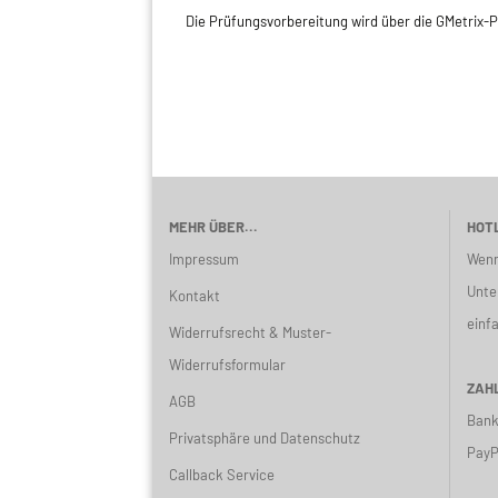
Die Prüfungsvorbereitung wird über die GMetrix-
MEHR ÜBER...
HOTL
Impressum
Wenn
Unte
Kontakt
einf
Widerrufsrecht & Muster-
Widerrufsformular
ZAHL
AGB
Bank
Privatsphäre und Datenschutz
PayP
Callback Service