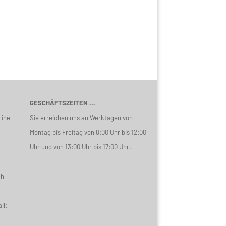
GESCHÄFTSZEITEN ...
line-
Sie erreichen uns an Werktagen von
Montag bis Freitag von 8:00 Uhr bis 12:00
Uhr und von 13:00 Uhr bis 17:00 Uhr.
ch
il: